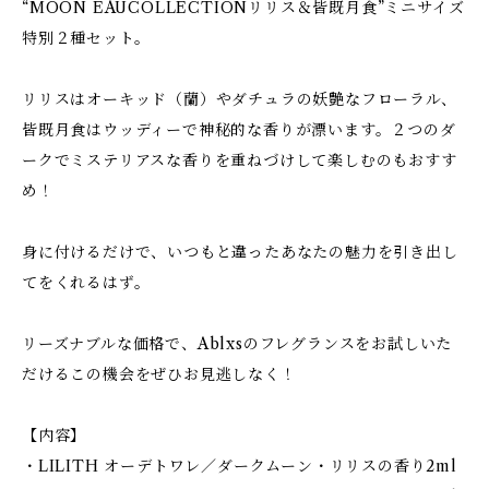
“MOON EAUCOLLECTIONリリス＆皆既月食”ミニサイズ
特別２種セット。
リリスはオーキッド（蘭）やダチュラの妖艶なフローラル、
皆既月食はウッディーで神秘的な香りが漂います。２つのダ
ークでミステリアスな香りを重ねづけして楽しむのもおすす
め！
身に付けるだけで、いつもと違ったあなたの魅力を引き出し
てをくれるはず。
リーズナブルな価格で、Ablxsのフレグランスをお試しいた
だけるこの機会をぜひお見逃しなく！
【内容】
・LILITH オーデトワレ／ダークムーン・リリスの香り2ml