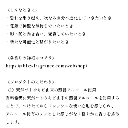
〈こんなときに〉
・恐れを乗り越え、次なる自分へ進化していきたいとき
・荘厳で神聖な気持ちでいたいとき
・影・闇と向き合い、変容していたいとき
・新たな可能性と繋がりたいとき
〈各香りの詳細はコチラ〉
https://ablxs-fragrance.com/webshop/
〈プロダクトのこだわり〉
〈1〉天然サトウキビ由来の蒸留アルコール使用
香料希釈に天然サトウキビ由来の蒸留アルコールを使用する
ことで、つけたてからフレッシュな使い心地を感じられ、
アルコール特有のツンとした感じがなく軽やかに香りを拡散
します。