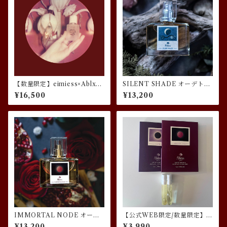
【数量限定】eimiess×Ablxs
SILENT SHADE オーデトワ
コラボレーションフレグラン
レ／下弦の月の香り
¥16,500
¥13,200
ス “Murder in the Movie”
IMMORTAL NODE オーデ
【公式WEB限定/数量限定】
トワレ／皆既月食の香り
MOON EAUリリス＆皆既月
¥13,200
¥3,990