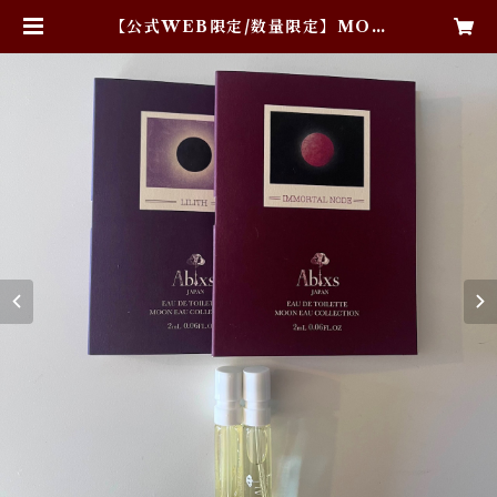
【公式WEB限定/数量限定】MOO
N EAUリリス＆皆既月食ミニサイ
ズ特別セット | Ablxs〈アブラクサ
ス〉