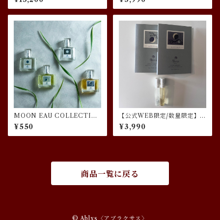
食ミニサイズ特別セット
MOON EAU COLLECTIO
【公式WEB限定/数量限定】
Nムエット6種
MOON EAU上弦の月＆下弦
¥550
¥3,990
の月ミニサイズ特別セット
商品一覧に戻る
© Ablxs〈アブラクサス〉