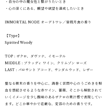
・自分の中の魔女性と繋がりたいとき
・心の深くにある、願望や欲望を達成したいとき
IMMORTAL NODE オーデトワレ／皆既月食の香り
【Type】
Spirited Woody
TOP : ザクロ、ダヴァナ、イモーテル
MIDDLE : ブラッディ ワイン、クリムゾン ローズ
LAST : パロサント アコード、サンダルウッド、レザー
聖なる樹木の香りを中心に、渦巻く苦悶や心のうごめきを鮮
血を想起させるような赤ワイン、薔薇、そこから解放されて
いくイメージを少し酸味のあるザクロの果汁感で表現してい
ます。どこか華やかで荘厳な、変容のための香りです。