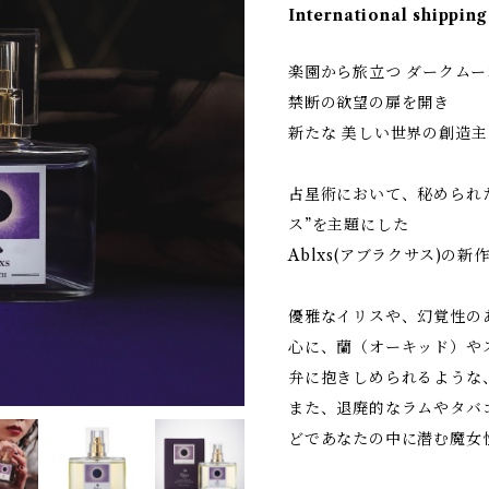
International shipping
楽園から旅立つ ダークムー
禁断の欲望の扉を開き
新たな 美しい世界の創造
占星術において、秘められ
ス”を主題にした
Ablxs(アブラクサス)の
優雅なイリスや、幻覚性の
心に、蘭（オーキッド）や
弁に抱きしめられるような
また、退廃的なラムやタバ
どであなたの中に潜む魔女