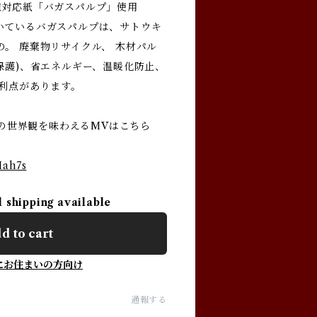
慮対応紙「バガスパルプ」使用
いているバガスパルプは、サトウキ
。 廃棄物リサイクル、 木材パル
保護)、省エネルギー、温暖化防止、
の利点があります。
レ」の世界観を味わえるMVはこちら
Iah7s
l shipping available
d to cart
にお住まいの方向け
通報する