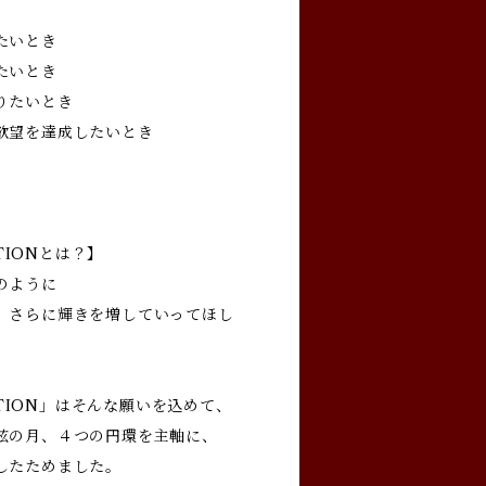
たいとき
たいとき
りたいとき
欲望を達成したいとき
CTIONとは？】
のように
、さらに輝きを増していってほし
ECTION」はそんな願いを込めて、
弦の月、４つの円環を主軸に、
したためました。