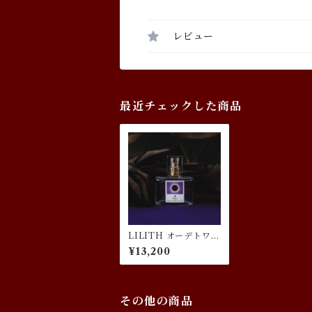
レビュー
最近チェックした商品
LILITH オーデトワレ
／ダークムーン・リリ
¥13,200
スの香り
その他の商品