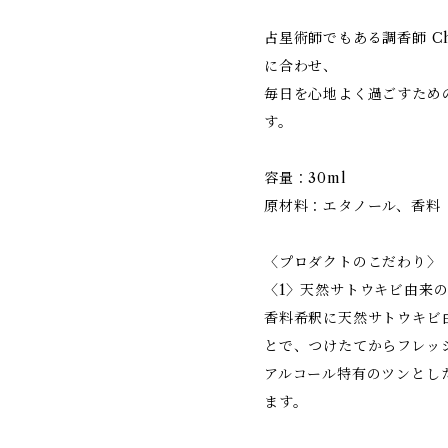
占星術師でもある調香師 C
に合わせ、
毎日を心地よく過ごすため
す。
容量：30ml
原材料：エタノール、香料
〈プロダクトのこだわり〉
〈1〉天然サトウキビ由来
香料希釈に天然サトウキビ
とで、つけたてからフレッ
アルコール特有のツンとし
ます。