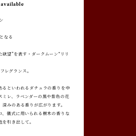
 available
ン
主となる
た欲望”を表す・ダークムーン“リリ
新作フレグランス。
あるといわれるダチュラの香りを中
スミレ、ラベンダーの黒や紫色の花
、深みのある香りが広がります。
コ、儀式に用いられる樹木の香りな
性を引き出して。