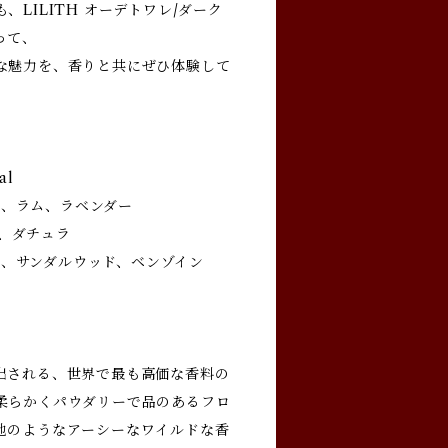
LILITH オーデトワレ/ダーク
って、
な魅力を、香りと共にぜひ体験して
al
ッド、ラム、ラベンダー
レ、ダチュラ
ント、サンダルウッド、ベンゾイン
出される、世界で最も高価な香料の
柔らかくパウダリーで品のあるフロ
地のようなアーシーなワイルドな香