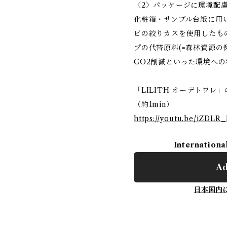
〈2〉パッケージに環境配
化粧箱・サンプル台紙に用
ビの絞りカスを使用したもの
プの代替原料(=森林資源の
CO2削減といった環境へ
「LILITH オーデトワ
（約1min）
https://youtu.be/iZDLR_
Internationa
Ad
日本国内