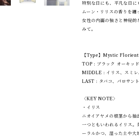
特別な日にも、平凡な日にも、
ムーン・リリスの香りを纏
女性の内面の強さと神秘的
みて。
【Type】Mystic Florient
TOP : ブラック オーキ
MIDDLE : イリス、スミ
LAST : タバコ、パロサ
〈KEY NOTE〉
・イリス
ニオイアヤメの根茎から抽
一つともいわれるイリス。
ーラルかつ、湿った土や大