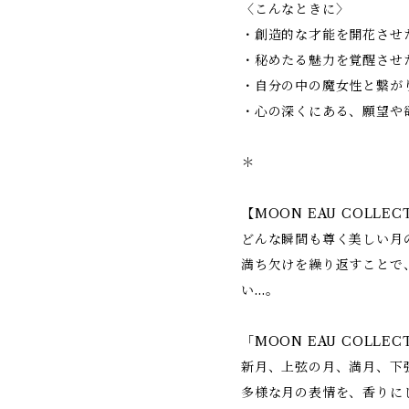
〈こんなときに〉
・創造的な才能を開花させ
・秘めたる魅力を覚醒させ
・自分の中の魔女性と繋が
・心の深くにある、願望や
＊
【MOON EAU COLLE
どんな瞬間も尊く美しい月
満ち欠けを繰り返すことで
い…。
「MOON EAU COLL
新月、上弦の月、満月、下
多様な月の表情を、香りに